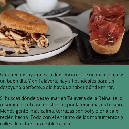
Un buen desayuno es la diferencia entre un día normal y
un buen día. Y en Talavera, hay sitios ideales para un
desayuno perfecto. Solo hay que saber dónde mirar.
Si buscas dónde desayunar en Talavera de la Reina, te lo
resumimos: el casco histórico, por la mañana, es tu sitio.
Menos gente, más calma, terrazas con sol y olor a café
recién hecho. Todo con el encanto de los monumentos y
calles de esta zona emblemática.