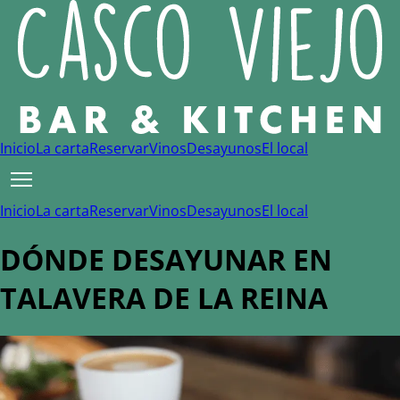
Inicio
La carta
Reservar
Vinos
Desayunos
El local
Inicio
La carta
Reservar
Vinos
Desayunos
El local
DÓNDE DESAYUNAR EN
TALAVERA DE LA REINA